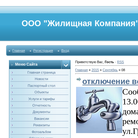
ООО "Жилищная Компан
Главная
Регистрация
Вход
Приветствую Вас
,
Гость
·
RSS
Меню Сайта
Главная
»
2015
»
Сентябрь
»
08
Главная страница
отключение 
Новости
Паспортный стол
Сооб
Объекты
13.
Услуги и тарифы
Отчетность
дом
Документы
рем
Вакансии
Реквизиты
ул.Г
Фотоальбом